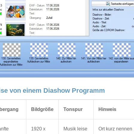
eise von einem Diashow Programm
bergang
Bildgröße
Tonspur
Hinweis
anfte
1920 x
Musik leise
Ort kurz nennen