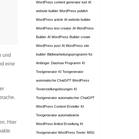
WordPress content generator tool
AI
website builder WordPress publish
WordPress article
AI website builder
WordPress text creator
AI WordPress
Builder
AI WordPress Builder create
WordPress post
AI WordPress site
n und
builder
Bildbearbeitungsprogramm für
nd eine
Anfänger
Diashow Programm
KI
Textgenerator
KI Textgenerator
automatische ChatGPT WordPress
er
Texterstellungslösungen
KI
prache.
Textgenerator automatischer ChatGPT
.
WordPress Content-Ersteller
KI
Textgenerator automatisierte
en. Hier
WordPress Artikel Erstellung
KI
pakte
Textgenerator WordPress Texter
MSG