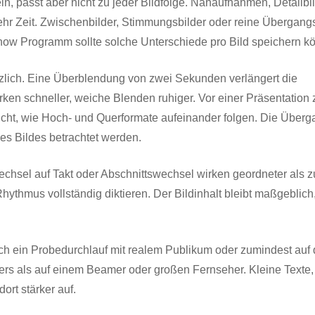
, passt aber nicht zu jeder Bildfolge. Nahaufnahmen, Detailbil
ehr Zeit. Zwischenbilder, Stimmungsbilder oder reine Übergang
how Programm sollte solche Unterschiede pro Bild speichern k
lich. Eine Überblendung von zwei Sekunden verlängert die
en schneller, weiche Blenden ruhiger. Vor einer Präsentation 
sicht, wie Hoch- und Querformate aufeinander folgen. Die Überg
es Bildes betrachtet werden.
echsel auf Takt oder Abschnittswechsel wirken geordneter als zu
hythmus vollständig diktieren. Der Bildinhalt bleibt maßgeblich,
sich ein Probedurchlauf mit realem Publikum oder zumindest auf
ders als auf einem Beamer oder großen Fernseher. Kleine Texte,
ort stärker auf.