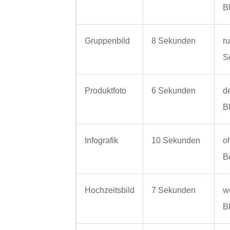
B
Gruppenbild
8 Sekunden
r
Sc
Produktfoto
6 Sekunden
d
B
Infografik
10 Sekunden
o
B
Hochzeitsbild
7 Sekunden
w
B