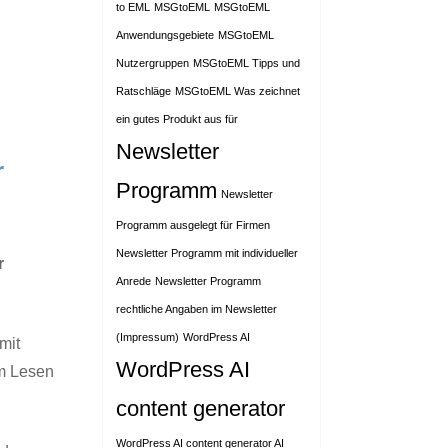
to EML
MSGtoEML
MSGtoEML
Anwendungsgebiete
MSGtoEML
Nutzergruppen
MSGtoEML Tipps und
Ratschläge
MSGtoEML Was zeichnet
ein gutes Produkt aus für
Newsletter
r
Programm
Newsletter
Programm ausgelegt für Firmen
Newsletter Programm mit individueller
r
Anrede
Newsletter Programm
rechtliche Angaben im Newsletter
(Impressum)
WordPress AI
mit
WordPress AI
um Lesen
content generator
WordPress AI content generator AI