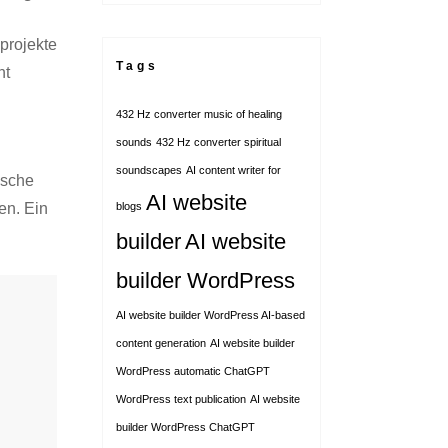
projekte
Tags
ht
432 Hz converter music of healing
sounds
432 Hz converter spiritual
soundscapes
AI content writer for
ische
AI website
en. Ein
blogs
builder
AI website
builder WordPress
AI website builder WordPress AI-based
content generation
AI website builder
WordPress automatic ChatGPT
WordPress text publication
AI website
builder WordPress ChatGPT