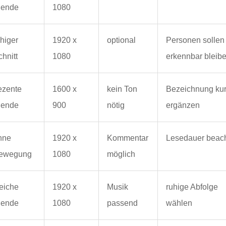
lende
1080
uhiger
1920 x
optional
Personen sollen
hnitt
1080
erkennbar bleib
ezente
1600 x
kein Ton
Bezeichnung ku
lende
900
nötig
ergänzen
hne
1920 x
Kommentar
Lesedauer beac
ewegung
1080
möglich
eiche
1920 x
Musik
ruhige Abfolge
lende
1080
passend
wählen