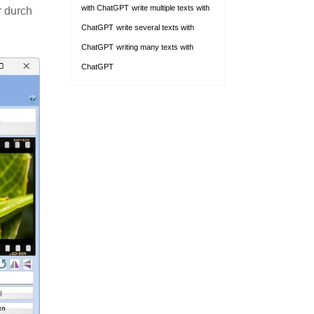
with ChatGPT
write multiple texts with
r durch
ChatGPT
write several texts with
ChatGPT
writing many texts with
ChatGPT