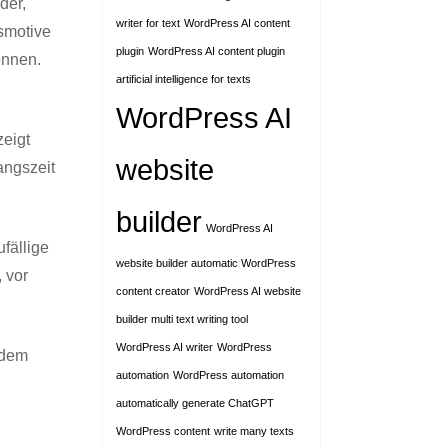
der,
writer for text
WordPress AI content
smotive
plugin
WordPress AI content plugin
önnen.
artificial intelligence for texts
WordPress AI
zeigt
website
angszeit
builder
WordPress AI
fällige
website builder automatic WordPress
 vor
content creator
WordPress AI website
builder multi text writing tool
WordPress AI writer
WordPress
 dem
automation
WordPress automation
automatically generate ChatGPT
WordPress content
write many texts