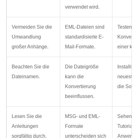
verwendet wird.
Vermeiden Sie die
EML-Dateien sind
Testen Si
Umwandlung
standardisierte E-
Konvertie
großer Anhänge.
Mail-Formate.
einer kle
Beachten Sie die
Die Dateigröße
Installier
Dateinamen.
kann die
neuesten
Konvertierung
die Softw
beeinflussen.
Lesen Sie die
MSG- und EML-
Sehen Si
Anleitungen
Formate
Tutorials 
sorgfältig durch.
unterscheiden sich
Anwendu