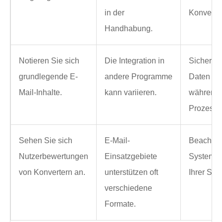
in der
Konverter
Handhabung.
Notieren Sie sich
Die Integration in
Sichern S
grundlegende E-
andere Programme
Daten seq
Mail-Inhalte.
kann variieren.
während 
Prozesse
Sehen Sie sich
E-Mail-
Beachten
Nutzerbewertungen
Einsatzgebiete
Systeman
von Konvertern an.
unterstützen oft
Ihrer Sof
verschiedene
Formate.