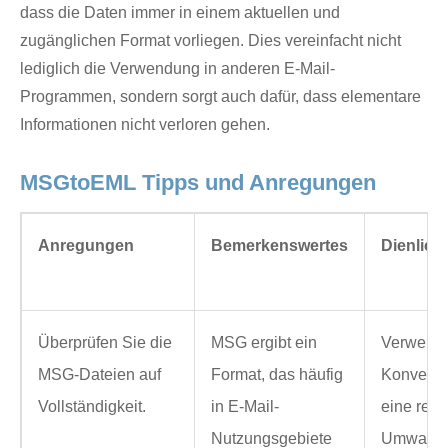
dass die Daten immer in einem aktuellen und
zugänglichen Format vorliegen. Dies vereinfacht nicht
lediglich die Verwendung in anderen E-Mail-
Programmen, sondern sorgt auch dafür, dass elementare
Informationen nicht verloren gehen.
MSGtoEML Tipps und Anregungen
Anregungen
Bemerkenswertes
Dienlich
Überprüfen Sie die
MSG ergibt ein
Verwend
MSG-Dateien auf
Format, das häufig
Konverter
Vollständigkeit.
in E-Mail-
eine rei
Nutzungsgebiete
Umwandl